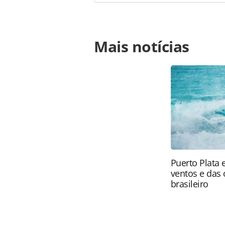
Para compartilhar esse conteúdo, por 
Mais notícias
https://www.panrotas.com.br/notici
brasileiros-em-berlim-crescem-449_
página. Todo o conteúdo produzido 
brasileira sobre direito autoral. N
PANROTAS Editora (copyright@panro
Puerto Plata 
ventos e das 
brasileiro