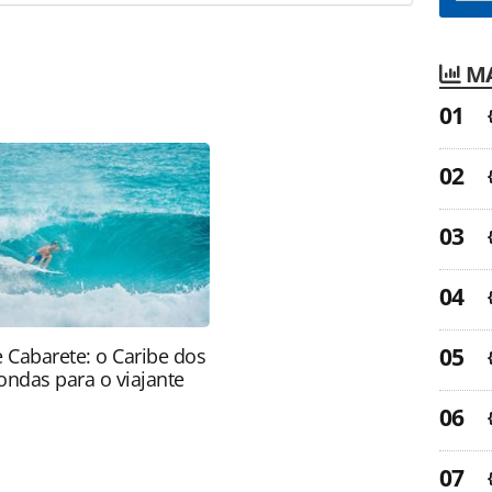
MA
favor utilize o link
a-turismo/destinos/2015/01/pernoites-de-
109371.html ou as ferramentas oferecidas na
pela PANROTAS Editora é protegido pela legislação
ão reproduza o conteúdo sem autorização da
tas.com.br).
e Cabarete: o Caribe dos
ondas para o viajante