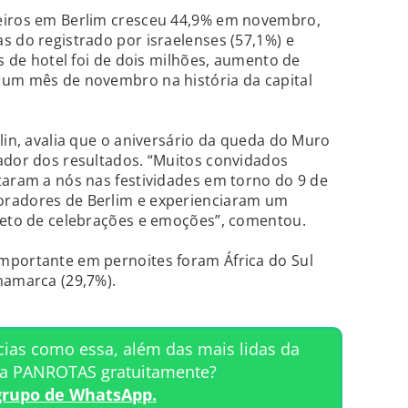
eiros em Berlim cresceu 44,9% em novembro,
s do registrado por israelenses (57,1%) e
es de hotel foi de dois milhões, aumento de
 um mês de novembro na história da capital
lin, avalia que o aniversário da queda do Muro
ador dos resultados. “Muitos convidados
taram a nós nas festividades em torno do 9 de
oradores de Berlim e experienciaram um
pleto de celebrações e emoções”, comentou.
mportante em pernoites foram África do Sul
namarca (29,7%).
cias como essa, além das mais lidas da
ta PANROTAS gratuitamente?
grupo de WhatsApp.