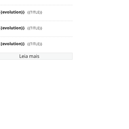
{{evolution}}
{{TITLE}}
{{evolution}}
{{TITLE}}
{{evolution}}
{{TITLE}}
Leia mais