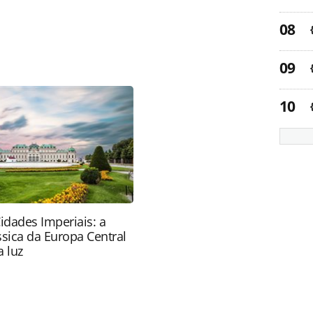
favor utilize o link
a-turismo/destinos/2015/01/secretario-da-bahia-
or_109325.html ou as ferramentas oferecidas na
pela PANROTAS Editora é protegido pela legislação
ão reproduza o conteúdo sem autorização da
tas.com.br).
idades Imperiais: a
ssica da Europa Central
 luz