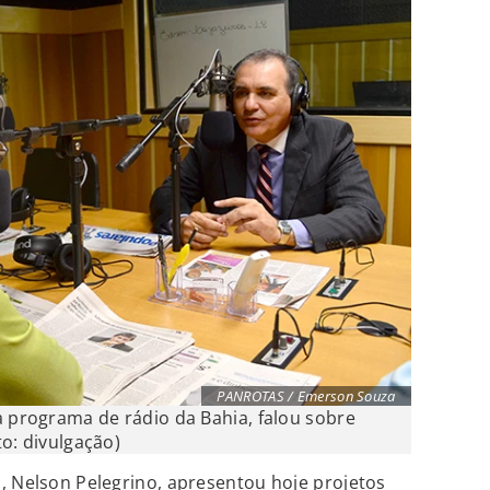
PANROTAS / Emerson Souza
a programa de rádio da Bahia, falou sobre
o: divulgação)
, Nelson Pelegrino, apresentou hoje projetos