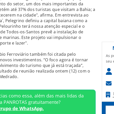
ento do setor, um dos mais importantes da
tém até 37% dos turistas que visitam a Bahia; a
ntecerem na cidade", afirma. Em entrevista ao
´, Pelegrino definiu a capital baiana como a
Pelourinho terá nossa atenção especial e o
a de Todos-os-Santos prevê a instalação de
e marinas. Este projeto vai impulsionar o
orte e lazer".
bio Ferroviário também foi citada pelo
As p
novos investimentos. “O foco agora é tornar
seu 
olvimento do turismo que já está traçada”,
ultado de reunião realizada ontem (12) com o
 Medrado.
cias como essa, além das mais lidas da
ta PANROTAS gratuitamente?
grupo de WhatsApp.