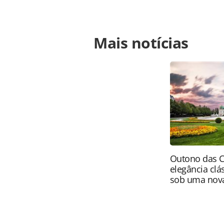
Para compartilhar esse conteúdo, por 
Mais notícias
https://www.panrotas.com.br/notici
fala-sobre-investimentos-em-salvad
página. Todo o conteúdo produzido 
brasileira sobre direito autoral. N
PANROTAS Editora (copyright@panro
Outono das C
elegância clá
sob uma nova