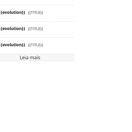
{{evolution}}
{{TITLE}}
{{evolution}}
{{TITLE}}
{{evolution}}
{{TITLE}}
Leia mais