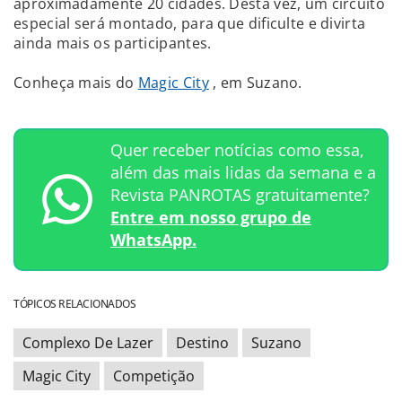
aproximadamente 20 cidades. Desta vez, um circuito
especial será montado, para que dificulte e divirta
ainda mais os participantes.
Conheça mais do
Magic City
, em Suzano.
Quer receber notícias como essa,
além das mais lidas da semana e a
Revista PANROTAS gratuitamente?
Entre em nosso grupo de
WhatsApp.
TÓPICOS RELACIONADOS
Complexo De Lazer
Destino
Suzano
Magic City
Competição