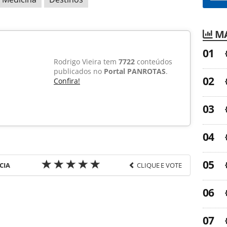
MA
Rodrigo Vieira tem
7722
conteúdos
publicados no
Portal PANROTAS
.
Confira!
CIA
CLIQUE E VOTE
favor utilize o link
a-turismo/destinos/2015/03/spcvb-agenda-59-