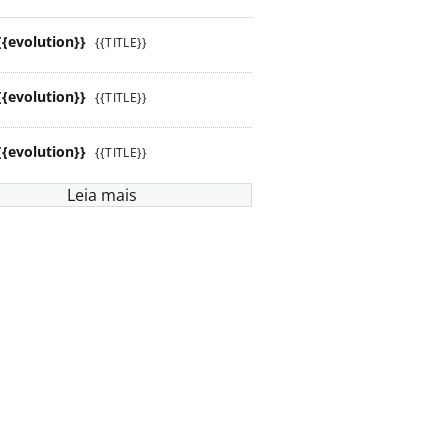
{{evolution}}
{{TITLE}}
{{evolution}}
{{TITLE}}
{{evolution}}
{{TITLE}}
Leia mais