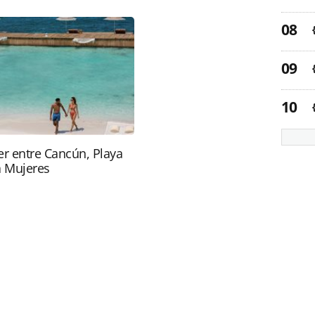
ca_112515.html ou as ferramentas oferecidas na
pela PANROTAS Editora é protegido pela legislação
ão reproduza o conteúdo sem autorização da
tas.com.br).
r entre Cancún, Playa
a Mujeres