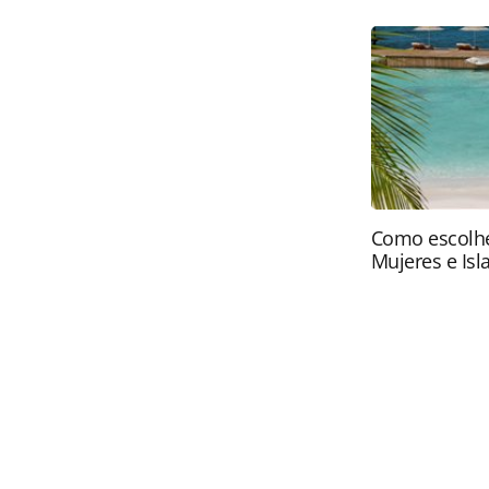
eventos-ate-2019-medicina-se-desta
página. Todo o conteúdo produzido 
brasileira sobre direito autoral. N
PANROTAS Editora (copyright@panro
Como escolhe
Mujeres e Isl