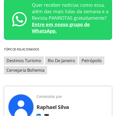
Quer receber notícias como essa,
além das mais lidas da semana e a
Revista PANROTAS gratuitamente?
Entre em nosso grupo de
WhatsApp.
TÓPICOS RELACIONADOS
Destinos Turismo
Rio De Janeiro
Petrópolis
Cervejaria Bohemia
Conteúdos por
Raphael Silva