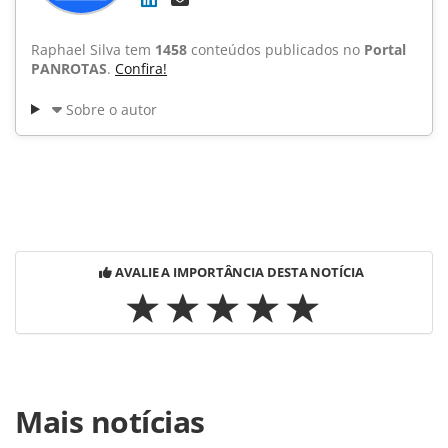
Raphael Silva tem
1458
conteúdos publicados no
Portal
PANROTAS
.
Confira!
Sobre o autor
AVALIE A IMPORTÂNCIA DESTA NOTÍCIA
Para compartilhar esse conteúdo, por favor utilize o link
Mais notícias
https://www.panrotas.com.br/noticia-
turismo/destinos/2015/05/conheca-o-tour-pela-cervejaria-