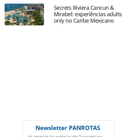
bohemia-em-petropolis-_113918.html ou as ferramentas
Secrets Riviera Cancun &
oferecidas na página. Todo o conteúdo produzido pela
Mirabel: experiências adults
PANROTAS Editora é protegido pela legislação brasileira
only no Caribe Mexicano
sobre direito autoral. Não reproduza o conteúdo sem
autorização da PANROTAS Editora
(copyright@panrotas.com.br).
Newsletter
PANROTAS
As principais notícias do Turismo no