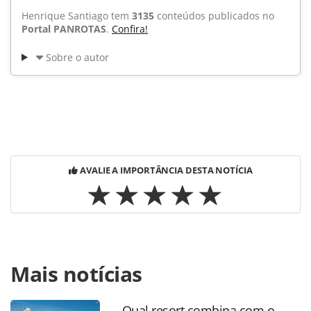
Henrique Santiago tem
3135
conteúdos publicados no
Portal PANROTAS
.
Confira!
Sobre o autor
AVALIE A IMPORTÂNCIA DESTA NOTÍCIA
Para compartilhar esse conteúdo, por favor utilize o link
Mais notícias
https://www.panrotas.com.br/noticia-
turismo/destinos/2015/09/geracao-millennials-prefere-
viajar-sozinha-diz-pesquisa_118416.html ou as ferramentas
Qual resort combina com o