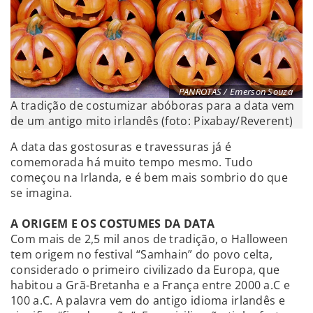
PANROTAS / Emerson Souza
A tradição de costumizar abóboras para a data vem
de um antigo mito irlandês (foto: Pixabay/Reverent)
A data das gostosuras e travessuras já é
comemorada há muito tempo mesmo. Tudo
começou na Irlanda, e é bem mais sombrio do que
se imagina.
A ORIGEM E OS COSTUMES DA DATA
Com mais de 2,5 mil anos de tradição, o Halloween
tem origem no festival “Samhain” do povo celta,
considerado o primeiro civilizado da Europa, que
habitou a Grã-Bretanha e a França entre 2000 a.C e
100 a.C. A palavra vem do antigo idioma irlandês e