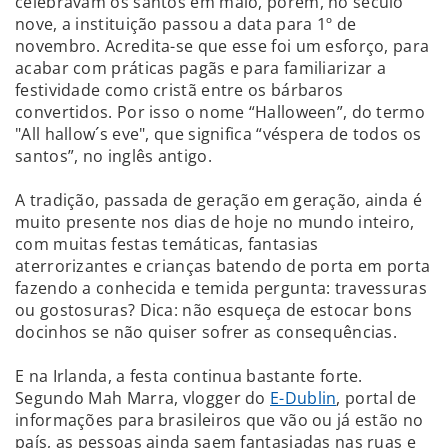
celebravam os santos em maio, porém, no século
nove, a instituição passou a data para 1º de
novembro. Acredita-se que esse foi um esforço, para
acabar com práticas pagãs e para familiarizar a
festividade como cristã entre os bárbaros
convertidos. Por isso o nome “Halloween”, do termo
"All hallow´s eve", que significa “véspera de todos os
santos”, no inglês antigo.
A tradição, passada de geração em geração, ainda é
muito presente nos dias de hoje no mundo inteiro,
com muitas festas temáticas, fantasias
aterrorizantes e crianças batendo de porta em porta
fazendo a conhecida e temida pergunta: travessuras
ou gostosuras? Dica: não esqueça de estocar bons
docinhos se não quiser sofrer as consequências.
E na Irlanda, a festa continua bastante forte.
Segundo Mah Marra, vlogger do
E-Dublin
, portal de
informações para brasileiros que vão ou já estão no
país, as pessoas ainda saem fantasiadas nas ruas e