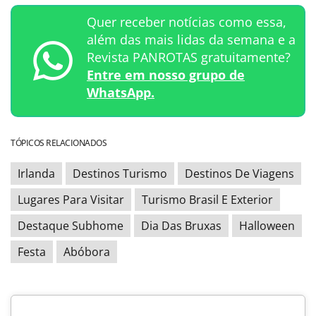
Quer receber notícias como essa,
além das mais lidas da semana e a
Revista PANROTAS gratuitamente?
Entre em nosso grupo de
WhatsApp.
TÓPICOS RELACIONADOS
Irlanda
Destinos Turismo
Destinos De Viagens
Lugares Para Visitar
Turismo Brasil E Exterior
Destaque Subhome
Dia Das Bruxas
Halloween
Festa
Abóbora