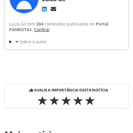
Luiza Gil tem
304
conteúdos publicados no
Portal
PANROTAS
.
Confira!
Sobre o autor
AVALIE A IMPORTÂNCIA DESTA NOTÍCIA
Para compartilhar esse conteúdo, por favor utilize o link
https://www.panrotas.com.br/noticia-