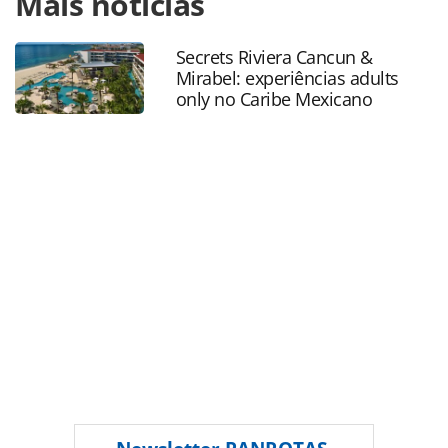
Mais notícias
turismo/destinos/2015/12/conheca-as-regioes-historicas-
da-colombia_121366.html ou as ferramentas oferecidas na
Secrets Riviera Cancun &
página. Todo o conteúdo produzido pela PANROTAS
Mirabel: experiências adults
Editora é protegido pela legislação brasileira sobre direito
only no Caribe Mexicano
autoral. Não reproduza o conteúdo sem autorização da
PANROTAS Editora (copyright@panrotas.com.br).