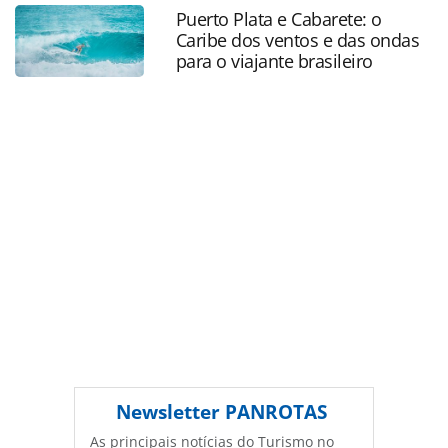
video-de-sabrina-bull-em-bali_124724.html ou as
Puerto Plata e Cabarete: o
ferramentas oferecidas na página. Todo o conteúdo
Caribe dos ventos e das ondas
produzido pela PANROTAS Editora é protegido pela
para o viajante brasileiro
legislação brasileira sobre direito autoral. Não reproduza o
conteúdo sem autorização da PANROTAS Editora
(copyright@panrotas.com.br).
Newsletter
PANROTAS
As principais notícias do Turismo no