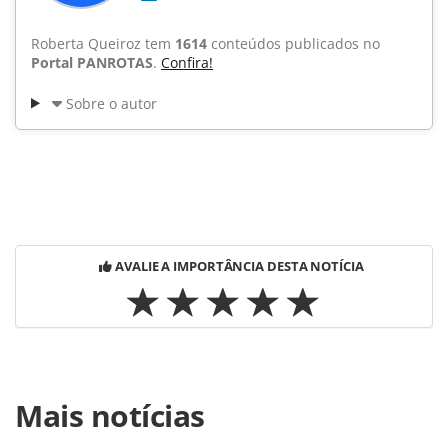
Roberta Queiroz tem
1614
conteúdos publicados no
Portal PANROTAS
.
Confira!
Sobre o autor
AVALIE A IMPORTÂNCIA DESTA NOTÍCIA
Para compartilhar esse conteúdo, por favor utilize o link
Mais notícias
https://www.panrotas.com.br/noticia-
turismo/destinos/2016/04/do-transito-as-roupas-veja-