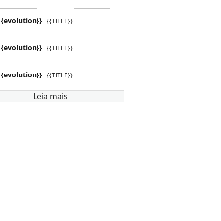
{{evolution}}
{{TITLE}}
{{evolution}}
{{TITLE}}
{{evolution}}
{{TITLE}}
Leia mais