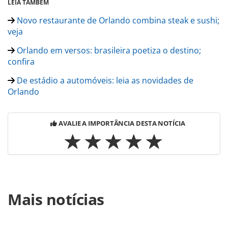
LEIA TAMBÉM
Novo restaurante de Orlando combina steak e sushi;
veja
Orlando em versos: brasileira poetiza o destino;
confira
De estádio a automóveis: leia as novidades de
Orlando
AVALIE A IMPORTÂNCIA DESTA NOTÍCIA
Para compartilhar esse conteúdo, por favor utilize o link
Mais notícias
https://www.panrotas.com.br/noticia-
turismo/destinos/2016/12/tenis-pode-ser-novo-atrativo-
em-orlando-apos-abertura_142488.html ou as ferramentas