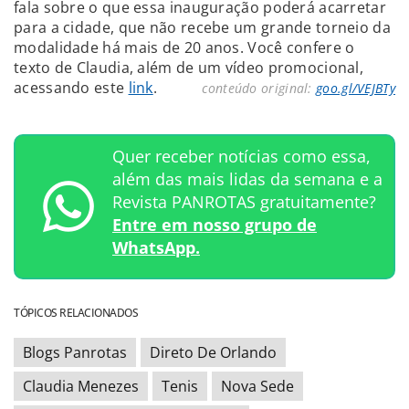
fala sobre o que essa inauguração poderá acarretar
para a cidade, que não recebe um grande torneio da
modalidade há mais de 20 anos. Você confere o
texto de Claudia, além de um vídeo promocional,
acessando este
link
.
conteúdo original:
goo.gl/VEJBTy
Quer receber notícias como essa,
além das mais lidas da semana e a
Revista PANROTAS gratuitamente?
Entre em nosso grupo de
WhatsApp.
TÓPICOS RELACIONADOS
Blogs Panrotas
Direto De Orlando
Claudia Menezes
Tenis
Nova Sede