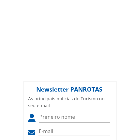
oferecidas na página. Todo o conteúdo produzido pela
PANROTAS Editora é protegido pela legislação brasileira
sobre direito autoral. Não reproduza o conteúdo sem
autorização da PANROTAS Editora
(copyright@panrotas.com.br).
Newsletter
PANROTAS
As principais notícias do Turismo no
seu e-mail