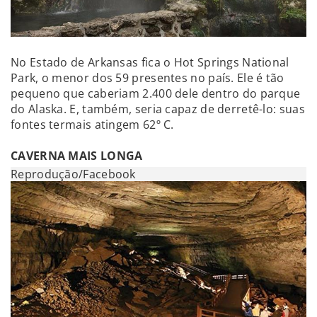
No Estado de Arkansas fica o Hot Springs National
Park, o menor dos 59 presentes no país. Ele é tão
pequeno que caberiam 2.400 dele dentro do parque
do Alaska. E, também, seria capaz de derretê-lo: suas
fontes termais atingem 62º C.
CAVERNA MAIS LONGA
Reprodução/Facebook