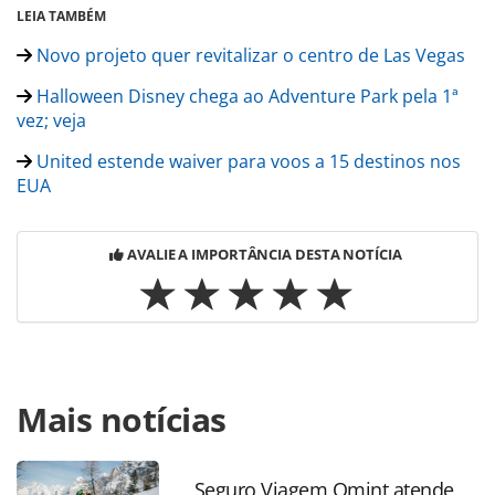
LEIA TAMBÉM
Novo projeto quer revitalizar o centro de Las Vegas
Halloween Disney chega ao Adventure Park pela 1ª
vez; veja
United estende waiver para voos a 15 destinos nos
EUA
AVALIE A IMPORTÂNCIA DESTA NOTÍCIA
Para compartilhar esse conteúdo, por favor utilize o link
Mais notícias
https://www.panrotas.com.br/noticia-
turismo/destinos/2017/09/estados-unidos-os-10-parques-
com-superlativos_149426.html ou as ferramentas
oferecidas na página. Todo o conteúdo produzido pela
Seguro Viagem Omint atende