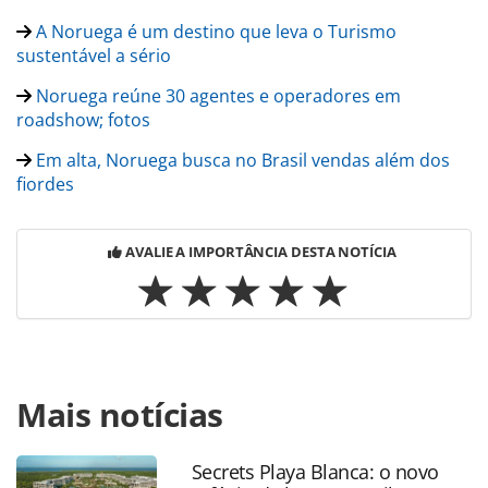
A Noruega é um destino que leva o Turismo
sustentável a sério
Noruega reúne 30 agentes e operadores em
roadshow; fotos
Em alta, Noruega busca no Brasil vendas além dos
fiordes
AVALIE A IMPORTÂNCIA DESTA NOTÍCIA
Para compartilhar esse conteúdo, por favor utilize o link
Mais notícias
https://www.panrotas.com.br/noticia-
turismo/destinos/2017/10/dez-atracoes-para-curtir-com-
as-criancas-na-noruega_150217.html ou as ferramentas
Secrets Playa Blanca: o novo
oferecidas na página. Todo o conteúdo produzido pela