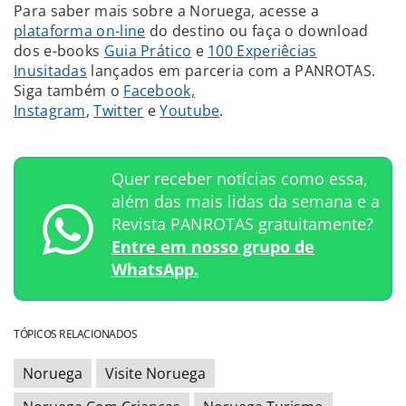
Para saber mais sobre a Noruega, acesse a
plataforma on-line
do destino ou faça o download
dos e-books
Guia Prático
e
100 Experiêcias
Inusitadas
lançados em parceria com a PANROTAS.
Siga também o
Facebook,
Instagram
,
Twitter
e
Youtube
.
Quer receber notícias como essa,
além das mais lidas da semana e a
Revista PANROTAS gratuitamente?
Entre em nosso grupo de
WhatsApp.
TÓPICOS RELACIONADOS
Noruega
Visite Noruega