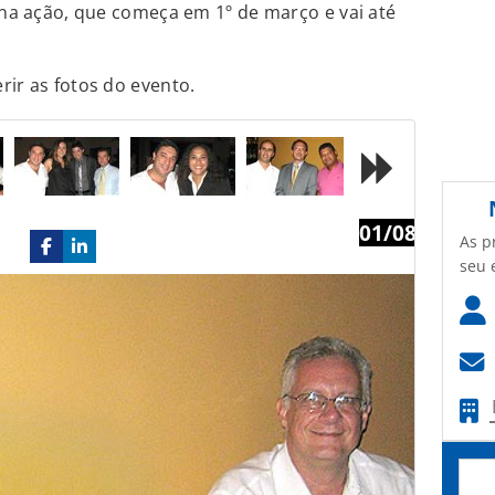
s na ação, que começa em 1º de março e vai até
rir as fotos do evento.
01/08
Next
As p
seu 