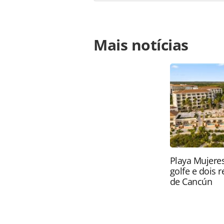
Para compartilhar esse conteúdo, por 
Mais notícias
https://www.panrotas.com.br/notici
lancamento-da-campanha-beija-flor_
página. Todo o conteúdo produzido 
brasileira sobre direito autoral. N
PANROTAS Editora (copyright@panro
Playa Mujeres
golfe e dois 
de Cancún