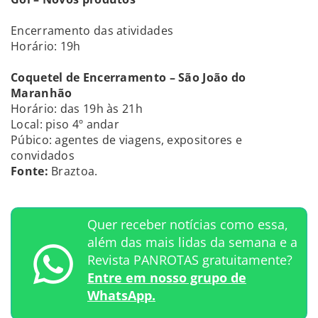
Encerramento das atividades
Horário: 19h
Coquetel de Encerramento – São João do
Maranhão
Horário: das 19h às 21h
Local: piso 4º andar
Púbico: agentes de viagens, expositores e
convidados
Fonte:
Braztoa.
Quer receber notícias como essa,
além das mais lidas da semana e a
Revista PANROTAS gratuitamente?
Entre em nosso grupo de
WhatsApp.