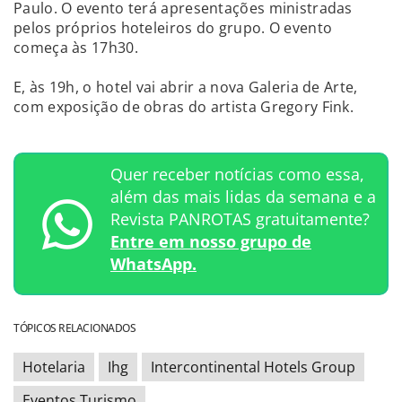
Paulo. O evento terá apresentações ministradas
pelos próprios hoteleiros do grupo. O evento
começa às 17h30.
E, às 19h, o hotel vai abrir a nova Galeria de Arte,
com exposição de obras do artista Gregory Fink.
Quer receber notícias como essa,
além das mais lidas da semana e a
Revista PANROTAS gratuitamente?
Entre em nosso grupo de
WhatsApp.
TÓPICOS RELACIONADOS
Hotelaria
Ihg
Intercontinental Hotels Group
Eventos Turismo