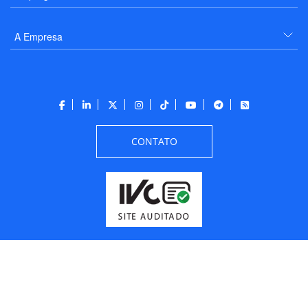
A Empresa
CONTATO
Todos os direitos reservados a PANROTAS Editora - Ver.
Friday, August 7, 2026
3:45:29 PM -03:00:00 - Builder 2026.6.2.1
/ Layout
205df0c0b694a693290208d10d1a485b