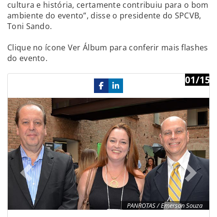
cultura e história, certamente contribuiu para o bom
ambiente do evento”, disse o presidente do SPCVB,
Toni Sando.
Clique no ícone Ver Álbum para conferir mais flashes
do evento.
01/15
Previous
Ne
PANROTAS / Emerson Souza