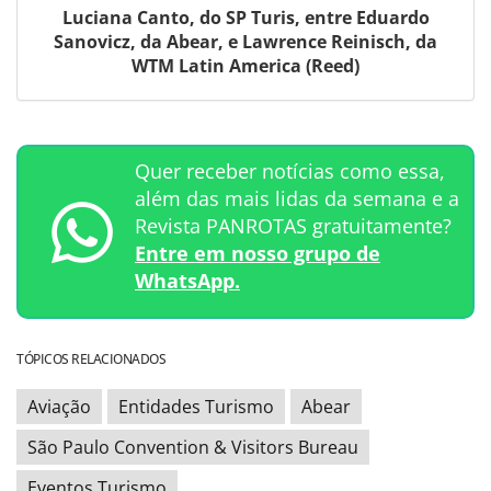
Luciana Canto, do SP Turis, entre Eduardo
Sanovicz, da Abear, e Lawrence Reinisch, da
WTM Latin America (Reed)
Quer receber notícias como essa,
além das mais lidas da semana e a
Revista PANROTAS gratuitamente?
Entre em nosso grupo de
WhatsApp.
TÓPICOS RELACIONADOS
Aviação
Entidades Turismo
Abear
São Paulo Convention & Visitors Bureau
Eventos Turismo