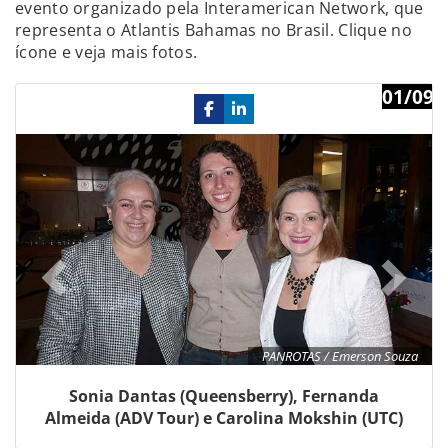
evento organizado pela Interamerican Network, que
representa o Atlantis Bahamas no Brasil. Clique no
ícone e veja mais fotos.
01/09
Previous
Ne
PANROTAS / Emerson Souza
Sonia Dantas (Queensberry), Fernanda
Almeida (ADV Tour) e Carolina Mokshin (UTC)