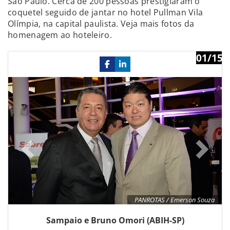
São Paulo. Cerca de 200 pessoas prestigiaram o
coquetel seguido de jantar no hotel Pullman Vila
Olímpia, na capital paulista. Veja mais fotos da
homenagem ao hoteleiro.
01/15
Previous
Ne
PANROTAS / Emerson Souza
Sampaio e Bruno Omori (ABIH-SP)