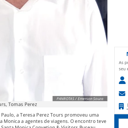
As p
seu 
PANROTAS / Emerson Souza
urs, Tomas Perez
o Paulo, a Teresa Perez Tours promoveu uma
a Monica a agentes de viagens. O encontro teve
 Santa Monica Convetion & Visitors Bureau