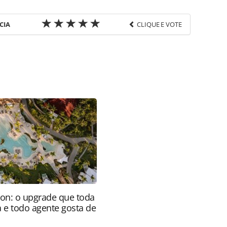
CIA
CLIQUE E VOTE
favor utilize o link
a-turismo/eventos/2015/01/veja-fotos-do-evento-
9844.html ou as ferramentas oferecidas na página.
ROTAS Editora é protegido pela legislação
ão reproduza o conteúdo sem autorização da
tas.com.br).
ion: o upgrade que toda
a e todo agente gosta de