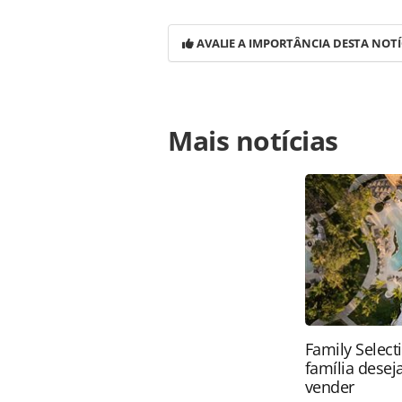
AVALIE A IMPORTÂNCIA DESTA NOTÍ
Para compartilhar esse conteúdo, por 
Mais notícias
https://www.panrotas.com.br/notici
da-teresa-perez-e-de-sta-monica_10
Todo o conteúdo produzido pela PAN
brasileira sobre direito autoral. N
PANROTAS Editora (copyright@panro
Family Select
família desej
vender