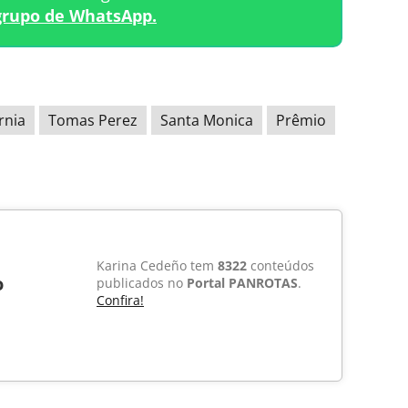
grupo de WhatsApp.
ornia
Tomas Perez
Santa Monica
Prêmio
Karina Cedeño tem
8322
conteúdos
o
publicados no
Portal PANROTAS
.
Confira!