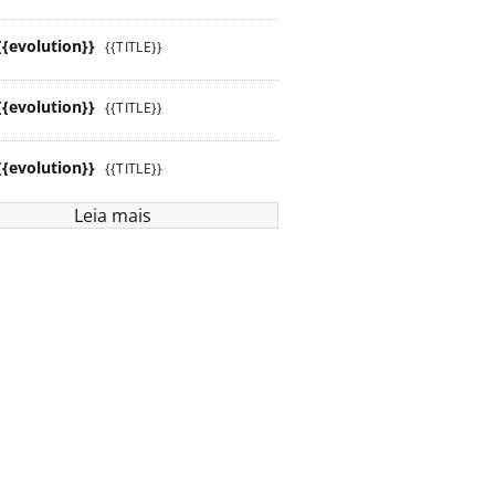
{{evolution}}
{{TITLE}}
{{evolution}}
{{TITLE}}
{{evolution}}
{{TITLE}}
Leia mais