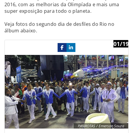
2016, com as melhorias da Olimpíada e mais uma
super exposição para todo o planeta.
Veja fotos do segundo dia de desfiles do Rio no
álbum abaixo.
01/19
Previous
Ne
PANROTAS / Emerson Souza