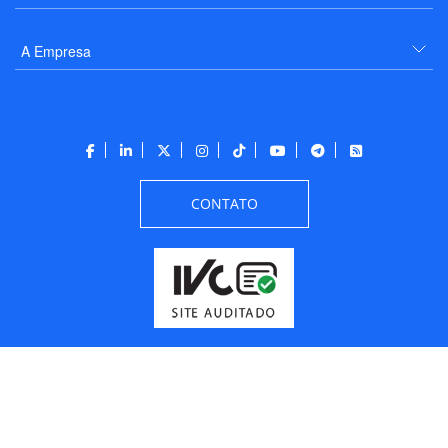
A Empresa
CONTATO
Todos os direitos reservados a PANROTAS Editora - Ver.
Thursday, August 6, 2026
10:26:22 AM -03:00:00 - Builder 2026.6.2.1
/ Layout
205df0c0b694a693290208d10d1a485b