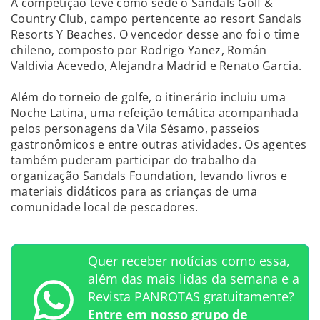
A competição teve como sede o Sandals Golf &
Country Club, campo pertencente ao resort Sandals
Resorts Y Beaches. O vencedor desse ano foi o time
chileno, composto por Rodrigo Yanez, Román
Valdivia Acevedo, Alejandra Madrid e Renato Garcia.
Além do torneio de golfe, o itinerário incluiu uma
Noche Latina, uma refeição temática acompanhada
pelos personagens da Vila Sésamo, passeios
gastronômicos e entre outras atividades. Os agentes
também puderam participar do trabalho da
organização Sandals Foundation, levando livros e
materiais didáticos para as crianças de uma
comunidade local de pescadores.
Quer receber notícias como essa,
além das mais lidas da semana e a
Revista PANROTAS gratuitamente?
Entre em nosso grupo de