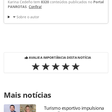
Karina Cedeño tem
8320
conteúdos publicados no
Portal
PANROTAS
.
Confira!
Sobre o autor
AVALIE A IMPORTÂNCIA DESTA NOTÍCIA
Para compartilhar esse conteúdo, por favor utilize o link
Mais notícias
https://www.panrotas.com.br/noticia-
turismo/eventos/2015/11/parlamento-frances-prorroga-
estado-de-emergencia_121023.html ou as ferramentas
Turismo esportivo impulsiona
oferecidas na página. Todo o conteúdo produzido pela