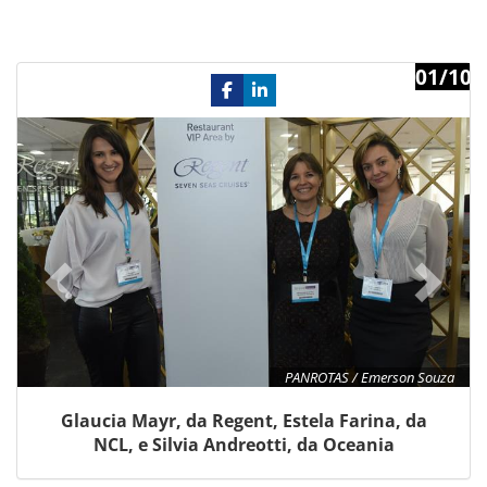
01/10
Previous
Ne
PANROTAS / Emerson Souza
Glaucia Mayr, da Regent, Estela Farina, da
NCL, e Silvia Andreotti, da Oceania