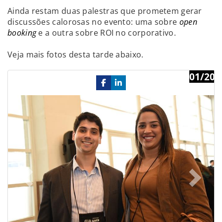
Ainda restam duas palestras que prometem gerar
discussões calorosas no evento: uma sobre
open
booking
e a outra sobre ROI no corporativo.
Veja mais fotos desta tarde abaixo.
01/20
Previous
Ne