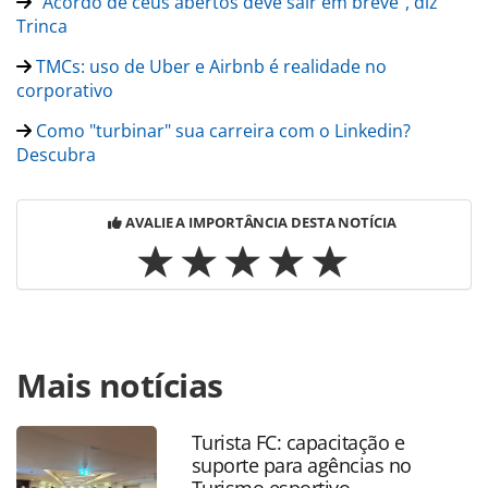
"Acordo de céus abertos deve sair em breve", diz
Trinca
TMCs: uso de Uber e Airbnb é realidade no
corporativo
Como "turbinar" sua carreira com o Linkedin?
Descubra
AVALIE A IMPORTÂNCIA DESTA NOTÍCIA
Para compartilhar esse conteúdo, por favor utilize o link
Mais notícias
https://www.panrotas.com.br/noticia-
turismo/eventos/2016/06/conferencia-gbta-segue-intensa-
em-sao-paulo-fotos_126986.html ou as ferramentas
Turista FC: capacitação e
oferecidas na página. Todo o conteúdo produzido pela
suporte para agências no
PANROTAS Editora é protegido pela legislação brasileira