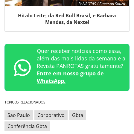
PANROTAS / Emerson Souza
Hitalo Leite, da Red Bull Brasil, e Barbara
Mendes, da Nextel
Quer receber notícias como essa,
além das mais lidas da semana e a
Revista PANROTAS gratuitamente?
Entre em nosso grupo de
WhatsApp.
TÓPICOS RELACIONADOS
Sao Paulo
Corporativo
Gbta
Conferência Gbta