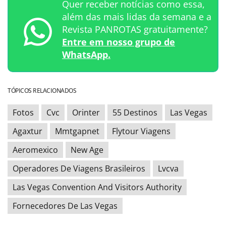
Quer receber notícias como essa,
além das mais lidas da semana e a
Revista PANROTAS gratuitamente?
Entre em nosso grupo de
WhatsApp.
TÓPICOS RELACIONADOS
Fotos
Cvc
Orinter
55 Destinos
Las Vegas
Agaxtur
Mmtgapnet
Flytour Viagens
Aeromexico
New Age
Operadores De Viagens Brasileiros
Lvcva
Las Vegas Convention And Visitors Authority
Fornecedores De Las Vegas