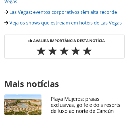
Vegas
Las Vegas: eventos corporativos têm alta recorde
Veja os shows que estreiam em hotéis de Las Vegas
AVALIE A IMPORTÂNCIA DESTA NOTÍCIA
Para compartilhar esse conteúdo, por favor utilize o link
Mais notícias
https://www.panrotas.com.br/noticia-
turismo/eventos/2016/09/veja-fotos-dos-operadores-
brasileiros-em-las-vegas_129551.html ou as ferramentas
Playa Mujeres: praias
oferecidas na página. Todo o conteúdo produzido pela
exclusivas, golfe e dois resorts
PANROTAS Editora é protegido pela legislação brasileira
de luxo ao norte de Cancún
sobre direito autoral. Não reproduza o conteúdo sem
autorização da PANROTAS Editora
(copyright@panrotas.com.br).