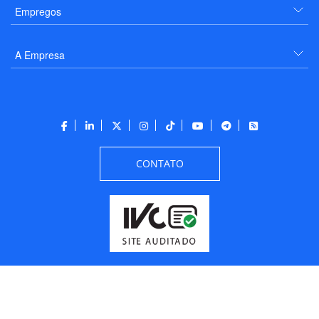
Empregos
A Empresa
CONTATO
Todos os direitos reservados a PANROTAS Editora - Ver.
Thursday, August 6, 2026
3:48:09 PM -03:00:00 - Builder 2026.6.2.1
/ Layout
205df0c0b694a693290208d10d1a485b