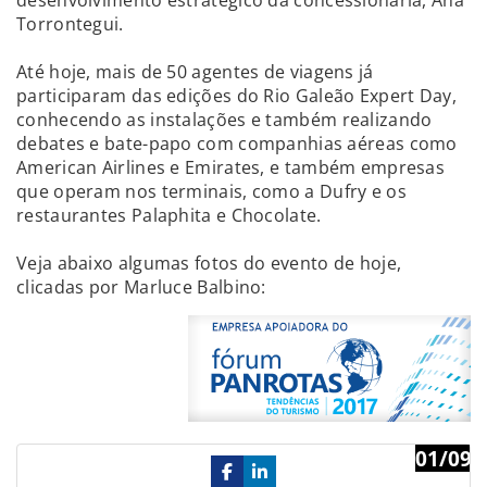
desenvolvimento estratégico da concessionária, Ana
Torrontegui.
Até hoje, mais de 50 agentes de viagens já
participaram das edições do Rio Galeão Expert Day,
conhecendo as instalações e também realizando
debates e bate-papo com companhias aéreas como
American Airlines e Emirates, e também empresas
que operam nos terminais, como a Dufry e os
restaurantes Palaphita e Chocolate.
Veja abaixo algumas fotos do evento de hoje,
clicadas por Marluce Balbino:
01/09
Previous
Ne