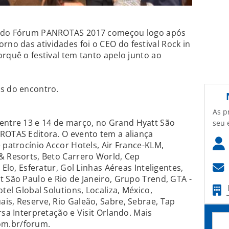
a do Fórum PANROTAS 2017 começou logo após
o das atividades foi o CEO do festival Rock in
rquê o festival tem tanto apelo junto ao
os do encontro.
As p
ntre 13 e 14 de março, no Grand Hyatt São
seu 
ROTAS Editora. O evento tem a aliança
 patrocínio Accor Hotels, Air France-KLM,
& Resorts, Beto Carrero World, Cep
 Elo, Esferatur, Gol Linhas Aéreas Inteligentes,
t São Paulo e Rio de Janeiro, Grupo Trend, GTA -
tel Global Solutions, Localiza, México,
is, Reserve, Rio Galeão, Sabre, Sebrae, Tap
rsa Interpretação e Visit Orlando. Mais
om.br/forum.