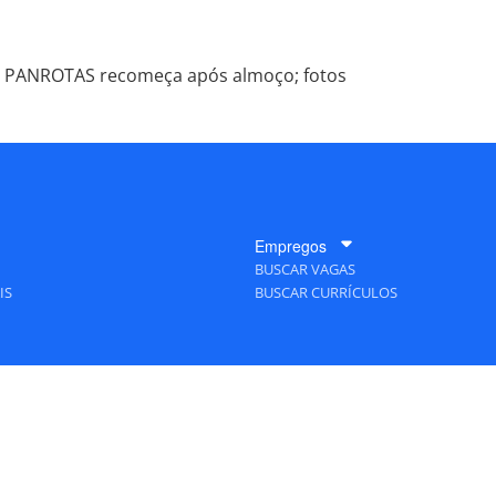
 PANROTAS recomeça após almoço; fotos
Empregos
BUSCAR VAGAS
IS
BUSCAR CURRÍCULOS
A Empresa
QUEM SOMOS
PUBLICIDADE
POLÍTICAS DE PRIVACIDADE
MAPA DO SITE