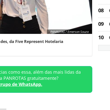
PANROTAS / Emerson Souza
es, da Five Represent Hotelaria
cias como essa, além das mais lidas da
ta PANROTAS gratuitamente?
grupo de WhatsApp.