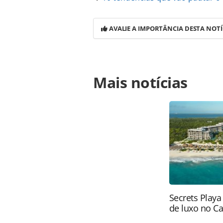
AVALIE A IMPORTÂNCIA DESTA NOTÍ
Para compartilhar esse conteúdo, por 
Mais notícias
https://www.panrotas.com.br/notic
recomeca-apos-almoco-fotos_144963.
Todo o conteúdo produzido pela PAN
brasileira sobre direito autoral. N
PANROTAS Editora (copyright@panro
Secrets Playa
de luxo no C