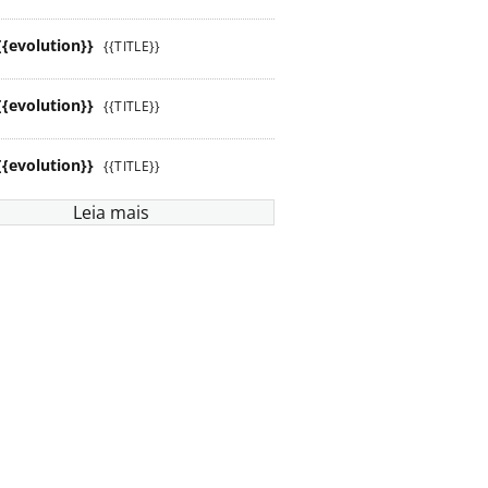
{{evolution}}
{{TITLE}}
{{evolution}}
{{TITLE}}
{{evolution}}
{{TITLE}}
Leia mais