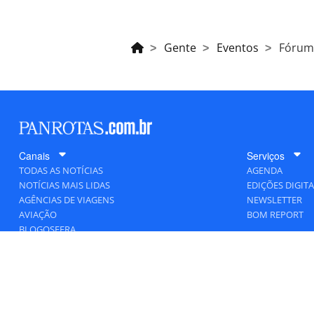
Gente
Eventos
Fórum
Canais
Serviços
TODAS AS NOTÍCIAS
AGENDA
NOTÍCIAS MAIS LIDAS
EDIÇÕES DIGITA
AGÊNCIAS DE VIAGENS
NEWSLETTER
AVIAÇÃO
BOM REPORT
BLOGOSFERA
DESTINOS
GENTE
HOTELARIA
MERCADO
PANCORP