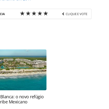
CIA
CLIQUE E VOTE
favor utilize o link
ia-turismo/eventos/2017/03/forum-panrotas-
html ou as ferramentas oferecidas na página.
ROTAS Editora é protegido pela legislação
ão reproduza o conteúdo sem autorização da
tas.com.br).
 Blanca: o novo refúgio
aribe Mexicano