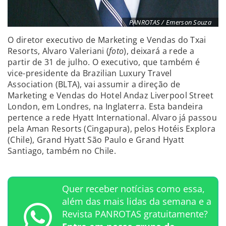
PANROTAS / Emerson Souza
O diretor executivo de Marketing e Vendas do Txai
Resorts, Alvaro Valeriani (
foto
), deixará a rede a
partir de 31 de julho. O executivo, que também é
vice-presidente da Brazilian Luxury Travel
Association (BLTA), vai assumir a direção de
Marketing e Vendas do Hotel Andaz Liverpool Street
London, em Londres, na Inglaterra. Esta bandeira
pertence a rede Hyatt International. Alvaro já passou
pela Aman Resorts (Cingapura), pelos Hotéis Explora
(Chile), Grand Hyatt São Paulo e Grand Hyatt
Santiago, também no Chile.
Quer receber notícias como essa,
além das mais lidas da semana e a
Revista PANROTAS gratuitamente?