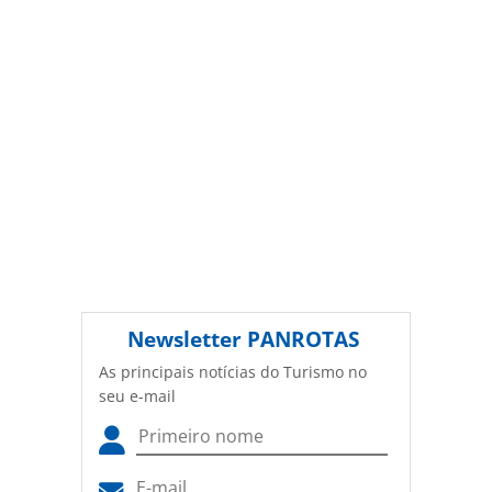
galan-para-diretor-no-brasil_109330.html ou as
ferramentas oferecidas na página. Todo o conteúdo
produzido pela PANROTAS Editora é protegido pela
legislação brasileira sobre direito autoral. Não reproduza o
conteúdo sem autorização da PANROTAS Editora
(copyright@panrotas.com.br).
Newsletter
PANROTAS
As principais notícias do Turismo no
seu e-mail