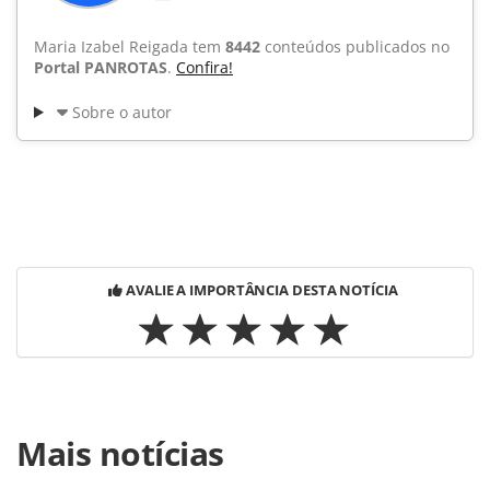
Maria Izabel Reigada tem
8442
conteúdos publicados no
Portal PANROTAS
.
Confira!
Sobre o autor
AVALIE A IMPORTÂNCIA DESTA NOTÍCIA
Para compartilhar esse conteúdo, por favor utilize o link
Mais notícias
https://www.panrotas.com.br/noticia-
turismo/gente/2015/01/wamos-circuitos-escolhe-rafael-