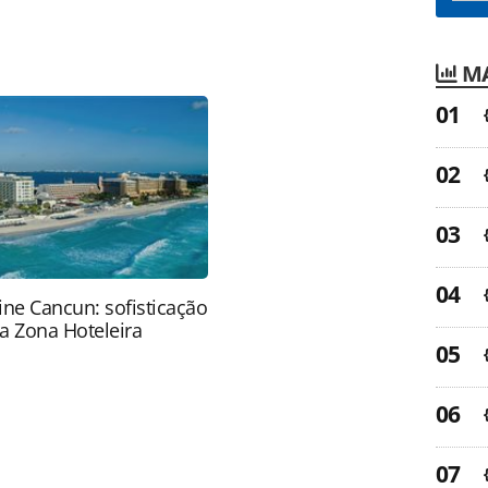
favor utilize o link
a-turismo/hotelaria/2011/12/serhs-hotels-deve-
MA
22.html ou as ferramentas oferecidas na página.
ROTAS Editora é protegido pela legislação
ão reproduza o conteúdo sem autorização da
tas.com.br).
ine Cancun: sofisticação
a Zona Hoteleira