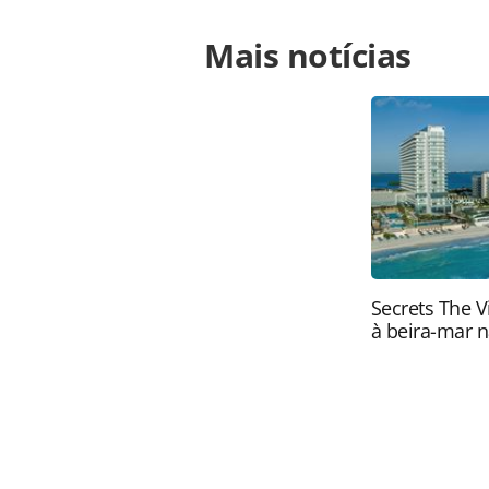
Para compartilhar esse conteúdo, por 
Mais notícias
https://www.panrotas.com.br/notici
assumir-hotel-em-guarulhos-sp-_743
Todo o conteúdo produzido pela PAN
brasileira sobre direito autoral. N
PANROTAS Editora (copyright@panro
Secrets The V
à beira-mar n