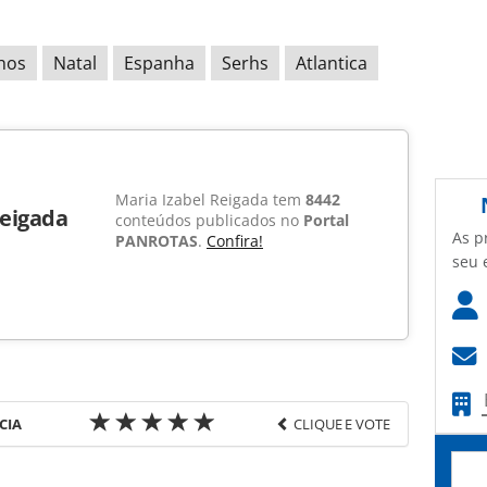
hos
Natal
Espanha
Serhs
Atlantica
Maria Izabel Reigada tem
8442
Reigada
conteúdos publicados no
Portal
As p
PANROTAS
.
Confira!
seu 
CIA
CLIQUE E VOTE