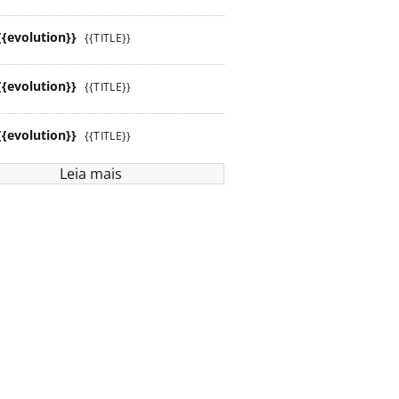
{{evolution}}
{{TITLE}}
{{evolution}}
{{TITLE}}
{{evolution}}
{{TITLE}}
Leia mais