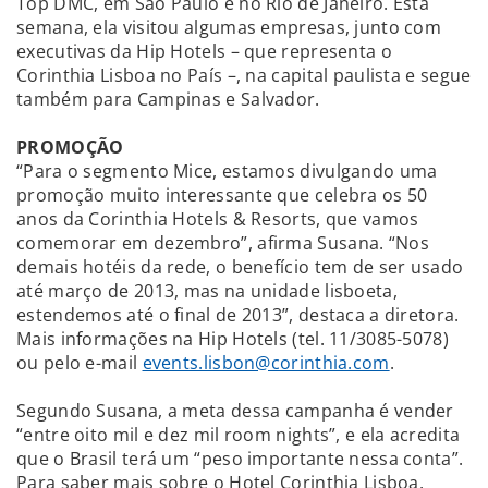
Top DMC, em São Paulo e no Rio de Janeiro. Esta
semana, ela visitou algumas empresas, junto com
executivas da Hip Hotels – que representa o
Corinthia Lisboa no País –, na capital paulista e segue
também para Campinas e Salvador.
PROMOÇÃO
“Para o segmento Mice, estamos divulgando uma
promoção muito interessante que celebra os 50
anos da Corinthia Hotels & Resorts, que vamos
comemorar em dezembro”, afirma Susana. “Nos
demais hotéis da rede, o benefício tem de ser usado
até março de 2013, mas na unidade lisboeta,
estendemos até o final de 2013”, destaca a diretora.
Mais informações na Hip Hotels (tel. 11/3085-5078)
ou pelo e-mail
events.lisbon@corinthia.com
.
Segundo Susana, a meta dessa campanha é vender
“entre oito mil e dez mil room nights”, e ela acredita
que o Brasil terá um “peso importante nessa conta”.
Para saber mais sobre o Hotel Corinthia Lisboa,