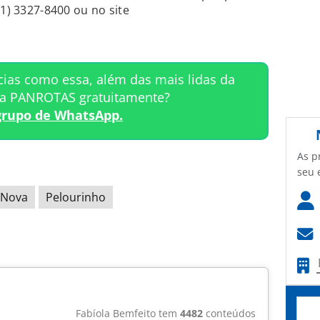
71) 3327-8400 ou no site
cias como essa, além das mais lidas da
ta PANROTAS gratuitamente?
grupo de WhatsApp.
As p
seu 
 Nova
Pelourinho
Fabíola Bemfeito tem
4482
conteúdos