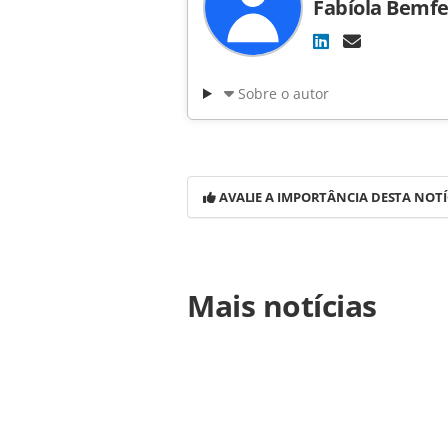
Fabíola Bemfe
Sobre o autor
AVALIE A IMPORTÂNCIA DESTA NOTÍ
Para compartilhar esse conteúdo, por 
Mais notícias
https://www.panrotas.com.br/notici
carmo-lanca-food-wine-bossa-nova-_
página. Todo o conteúdo produzido 
brasileira sobre direito autoral. N
PANROTAS Editora (copyright@panro