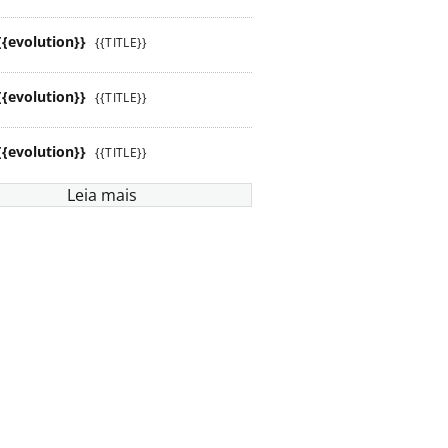
{{evolution}}
{{TITLE}}
{{evolution}}
{{TITLE}}
{{evolution}}
{{TITLE}}
Leia mais