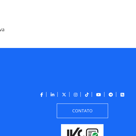
va
CONTATO