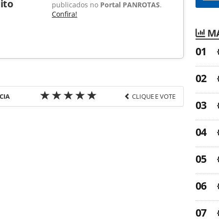
ito
publicados no
Portal PANROTAS
.
Confira!
MA
CIA
CLIQUE E VOTE
favor utilize o link
a-turismo/hotelaria/2013/02/pestana-convento-do-
85786.html ou as ferramentas oferecidas na
pela PANROTAS Editora é protegido pela legislação
ão reproduza o conteúdo sem autorização da
tas.com.br).