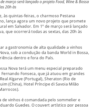
0 de março será lançado o projeto Food, Wine & Bossa
das 20h às
z, às quintas-feiras, o charmoso Pestana
ho, lança agora um novo projeto que promete
tural em Salvador. Em 1º de março será lançado
a, que ocorrerá todas as sextas, das 20h às
ar a gastronomia de alta qualidade a vinhos
 Nova, sob a condução da banda World in Bossa,
iência dentro e fora do País.
ossa Nova terá um menu especial preparado
s Fernando Fonseca, que já atuou em grandes
Real Algarve (Portugal), Sheraton (Rio de
uim (China), Hotel Príncipe di Savoia Milão
(Marrocos).
a de vinhos é comandada pelo sommelier e
duardo Guedes. O couvert artístico por pessoa