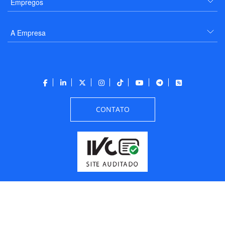
Empregos
A Empresa
CONTATO
Todos os direitos reservados a PANROTAS Editora - Ver.
Friday, August 7, 2026
6:09:15 PM -03:00:00 - Builder 2026.6.2.1
/ Layout
205df0c0b694a693290208d10d1a485b