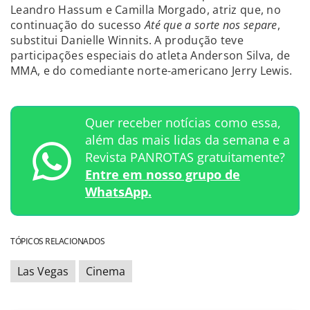
Leandro Hassum e Camilla Morgado, atriz que, no
continuação do sucesso
Até que a sorte nos separe
,
substitui Danielle Winnits. A produção teve
participações especiais do atleta Anderson Silva, de
MMA, e do comediante norte-americano Jerry Lewis.
Quer receber notícias como essa,
além das mais lidas da semana e a
Revista PANROTAS gratuitamente?
Entre em nosso grupo de
WhatsApp.
TÓPICOS RELACIONADOS
Las Vegas
Cinema