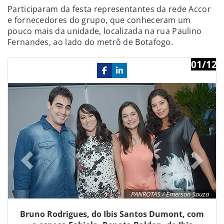
Participaram da festa representantes da rede Accor
e fornecedores do grupo, que conheceram um
pouco mais da unidade, localizada na rua Paulino
Fernandes, ao lado do metrô de Botafogo.
01/12
Previous
Ne
PANROTAS / Emerson Souza
Bruno Rodrigues, do Ibis Santos Dumont, com