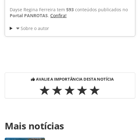
Dayse Regina Ferreira tem
593
conteúdos publicados no
Portal PANROTAS
.
Confira!
Sobre o autor
AVALIE A IMPORTÂNCIA DESTA NOTÍCIA
Para compartilhar esse conteúdo, por favor utilize o link
Mais notícias
https://www.panrotas.com.br/noticia-
turismo/hotelaria/2014/02/paris-assiste-a-mais-um-leilao-
em-hotel-de-luxo_97516.html ou as ferramentas oferecidas