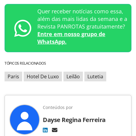
Quer receber notícias como essa,
além das mais lidas da semana e a
Revista PANROTAS gratuitamente?
Entre em nosso grupo de
WhatsApp.
TÓPICOS RELACIONADOS
Paris
Hotel De Luxo
Leilão
Lutetia
Conteúdos por
Dayse Regina Ferreira