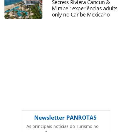
Secrets Riviera Cancun &
na página. Todo o conteúdo produzido pela PANROTAS
Mirabel: experiências adults
Editora é protegido pela legislação brasileira sobre direito
only no Caribe Mexicano
autoral. Não reproduza o conteúdo sem autorização da
PANROTAS Editora (copyright@panrotas.com.br).
Newsletter
PANROTAS
As principais notícias do Turismo no