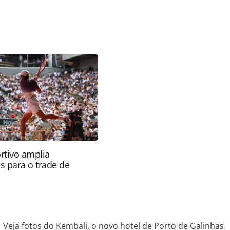
favor utilize o link
-turismo/hotelaria/2014/04/veja-fotos-do-kembali-
9440.html ou as ferramentas oferecidas na página.
ROTAS Editora é protegido pela legislação
ão reproduza o conteúdo sem autorização da
tas.com.br).
rtivo amplia
s para o trade de
Veja fotos do Kembali, o novo hotel de Porto de Galinhas