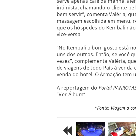
serve apenas café da manhã, alé
intimista, chamando o cliente pe
bem servir”, comenta Valéria, qu
massagem escolhida em menu, re
que os hóspedes do Kembali não
vice-versa.
“No Kembali o bom gosto está no
uns dos outros. Então, se você qu
vezes”, complementa Valéria, que
de viagens de todo País à vend
venda do hotel. O Armação tem u
A reportagem do
Portal PANROTA
“Ver Álbum”.
*Fonte: Viagem a co