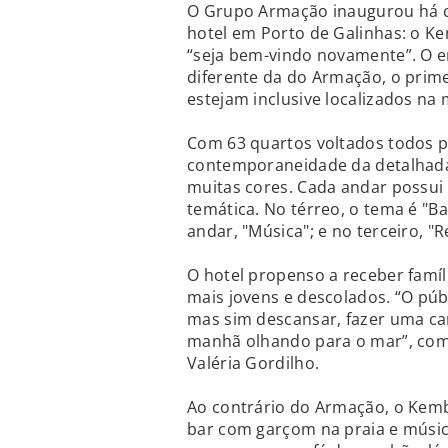
O Grupo Armação inaugurou há c
hotel em Porto de Galinhas: o Ke
“seja bem-vindo novamente”. O
diferente da do Armação, o prim
estejam inclusive localizados na
Com 63 quartos voltados todos p
contemporaneidade da detalhada 
muitas cores. Cada andar possu
temática. No térreo, o tema é "Ba
andar, "Música"; e no terceiro, "R
O hotel propenso a receber famíl
mais jovens e descolados. “O pú
mas sim descansar, fazer uma ca
manhã olhando para o mar”, com
Valéria Gordilho.
Ao contrário do Armação, o Kembal
bar com garçom na praia e música