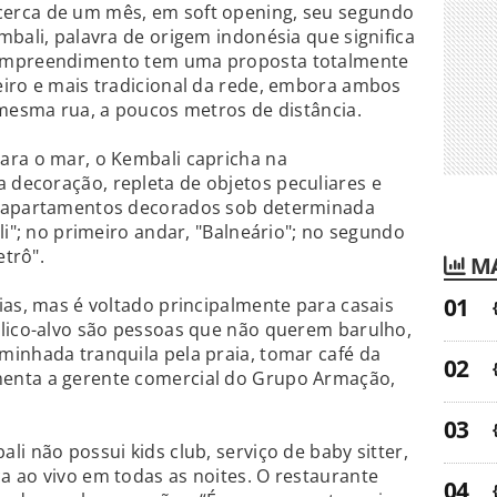
erca de um mês, em soft opening, seu segundo
mbali, palavra de origem indonésia que significa
 empreendimento tem uma proposta totalmente
eiro e mais tradicional da rede, embora ambos
 mesma rua, a poucos metros de distância.
ara o mar, o Kembali capricha na
decoração, repleta de objetos peculiares e
i apartamentos decorados sob determinada
li"; no primeiro andar, "Balneário"; no segundo
etrô".
MA
ias, mas é voltado principalmente para casais
blico-alvo são pessoas que não querem barulho,
minhada tranquila pela praia, tomar café da
enta a gerente comercial do Grupo Armação,
i não possui kids club, serviço de baby sitter,
 ao vivo em todas as noites. O restaurante