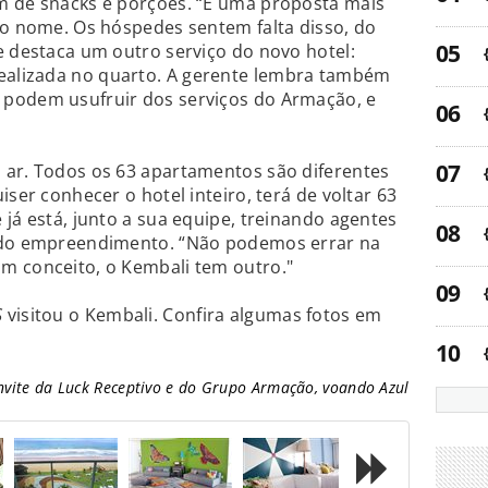
m de snacks e porções. “É uma proposta mais
lo nome. Os hóspedes sentem falta disso, do
e destaca um outro serviço do novo hotel:
alizada no quarto. A gerente lembra também
 podem usufruir dos serviços do Armação, e
 ar. Todos os 63 apartamentos são diferentes
iser conhecer o hotel inteiro, terá de voltar 63
 já está, junto a sua equipe, treinando agentes
a do empreendimento. “Não podemos errar na
m conceito, o Kembali tem outro."
S
visitou o Kembali. Confira algumas fotos em
nvite da Luck Receptivo e do Grupo Armação, voando Azul