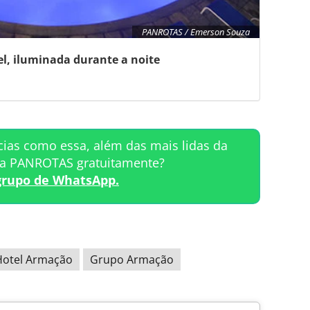
PANROTAS / Emerson Souza
el, iluminada durante a noite
cias como essa, além das mais lidas da
ta PANROTAS gratuitamente?
grupo de WhatsApp.
Hotel Armação
Grupo Armação