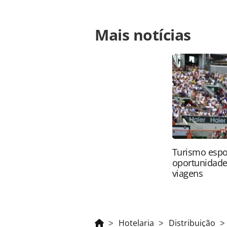
Para compartilhar esse conteúdo, por 
Mais notícias
https://www.panrotas.com.br/noticia
o-novo-hotel-de-porto-de-galinhas_9
Todo o conteúdo produzido pela PAN
brasileira sobre direito autoral. N
PANROTAS Editora (copyright@panro
Turismo espo
oportunidade
viagens
Hotelaria
Distribuição