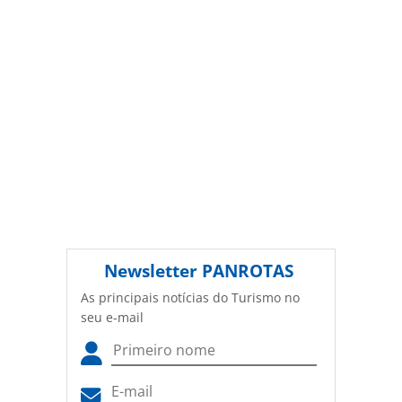
ferramentas oferecidas na página. Todo o conteúdo
produzido pela PANROTAS Editora é protegido pela
legislação brasileira sobre direito autoral. Não reproduza o
conteúdo sem autorização da PANROTAS Editora
(copyright@panrotas.com.br).
Newsletter
PANROTAS
As principais notícias do Turismo no
seu e-mail