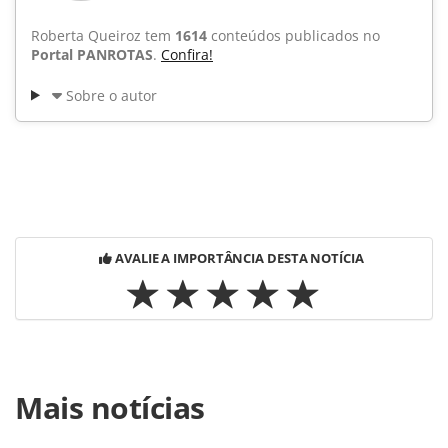
Roberta Queiroz tem
1614
conteúdos publicados no
Portal PANROTAS
.
Confira!
Sobre o autor
AVALIE A IMPORTÂNCIA DESTA NOTÍCIA
Para compartilhar esse conteúdo, por favor utilize o link
Mais notícias
https://www.panrotas.com.br/noticia-
turismo/hotelaria/2014/12/rede-bourbon-aposta-em-
hotsite-sobre-foz-do-iguacu-pr_108736.html ou as