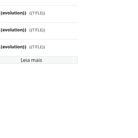
{{evolution}}
{{TITLE}}
{{evolution}}
{{TITLE}}
{{evolution}}
{{TITLE}}
Leia mais