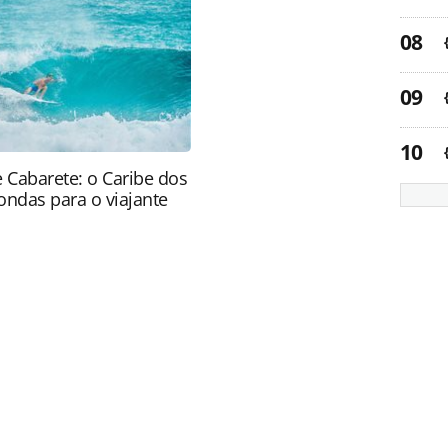
ão reproduza o conteúdo sem autorização da
tas.com.br).
e Cabarete: o Caribe dos
ondas para o viajante