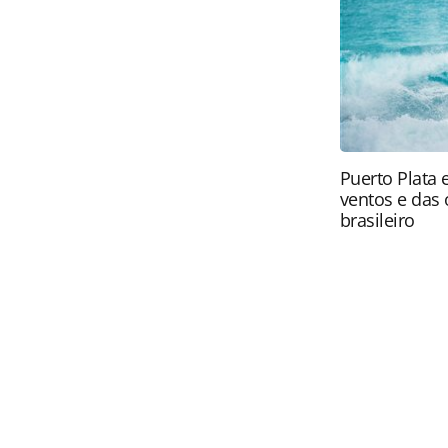
brasileira sobre direito autoral. N
PANROTAS Editora (copyright@panro
Puerto Plata 
ventos e das 
brasileiro