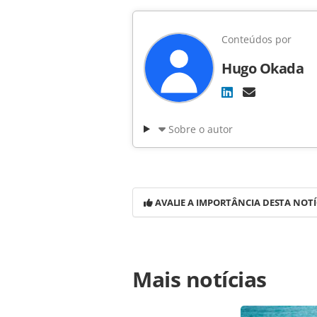
Conteúdos por
Hugo Okada
Sobre o autor
AVALIE A IMPORTÂNCIA DESTA NOTÍ
Para compartilhar esse conteúdo, por 
Mais notícias
https://www.panrotas.com.br/noticia
preve-expansao-no-numero-de-quart
página. Todo o conteúdo produzido 