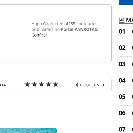
MA
Hugo Okada tem
4255
conteúdos
publicados no
Portal PANROTAS
.
Confira!
CIA
CLIQUE E VOTE
favor utilize o link
-turismo/hotelaria/2015/01/marriott-international-
os_109610.html ou as ferramentas oferecidas na
pela PANROTAS Editora é protegido pela legislação