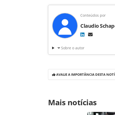
Conteúdos por
Claudio Schap
Sobre o autor
AVALIE A IMPORTÂNCIA DESTA NOTÍ
Para compartilhar esse conteúdo, por 
Mais notícias
https://www.panrotas.com.br/noticia
r-47-mi-em-novas-piscinas_110332.h
conteúdo produzido pela PANROTAS Ed