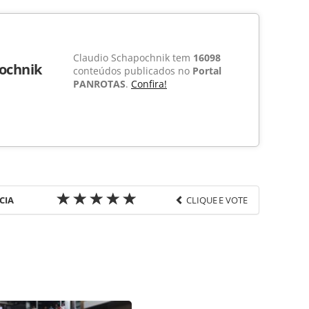
Claudio Schapochnik tem
16098
ochnik
conteúdos publicados no
Portal
PANROTAS
.
Confira!
CIA
CLIQUE E VOTE
favor utilize o link
-turismo/hotelaria/2015/02/royal-palm-sp-investe-
tml ou as ferramentas oferecidas na página. Todo o
itora é protegido pela legislação brasileira sobre