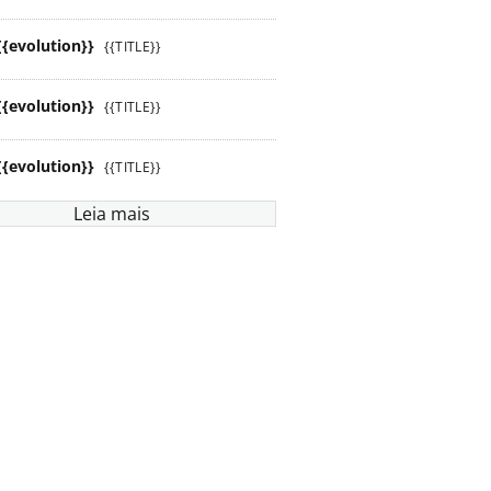
{{evolution}}
{{TITLE}}
{{evolution}}
{{TITLE}}
{{evolution}}
{{TITLE}}
Leia mais