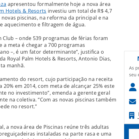
aza
apresentou formalmente hoje a nova área
lm Hotels & Resorts
investiu um total de R$ 4,7
novas piscinas, na reforma da principal e na
e aquecimento e filtragem de água.
n Club – onde 539 programas de férias foram
e a meta é chegar a 700 programas
ano –, é um fator determinante”, justifica o
 da Royal Palm Hotels & Resorts, Antonio Dias,
sta manhã.
As p
seu 
amento do resort, cujo participação na receita
a 20% em 2014, com meta de alcançar 25% este
te no investimento”, emenda a gerente geral
e na coletiva. “Com as novas piscinas também
ede no resort.”
al, a nova área de Piscinas reúne três adultas
preguiçadeiras instaladas na parte rasa e uma