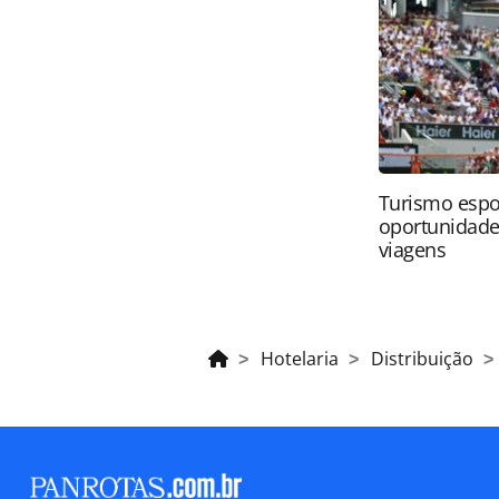
direito autoral. Não reproduza o c
(copyright@panrotas.com.br).
Turismo espo
oportunidade
viagens
Hotelaria
Distribuição