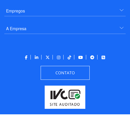
Empregos
A Empresa
CONTATO
Todos os direitos reservados a PANROTAS Editora - Ver.
Friday, August 7, 2026
11:41:04 AM -03:00:00 - Builder 2026.6.2.1
/ Layout
205df0c0b694a693290208d10d1a485b