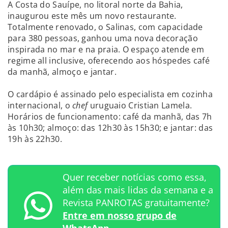
A Costa do Sauípe, no litoral norte da Bahia,
inaugurou este mês um novo restaurante.
Totalmente renovado, o Salinas, com capacidade
para 380 pessoas, ganhou uma nova decoração
inspirada no mar e na praia. O espaço atende em
regime all inclusive, oferecendo aos hóspedes café
da manhã, almoço e jantar.
O cardápio é assinado pelo especialista em cozinha
internacional, o
chef
uruguaio Cristian Lamela.
Horários de funcionamento: café da manhã, das 7h
às 10h30; almoço: das 12h30 às 15h30; e jantar: das
19h às 22h30.
Quer receber notícias como essa,
além das mais lidas da semana e a
Revista PANROTAS gratuitamente?
Entre em nosso grupo de