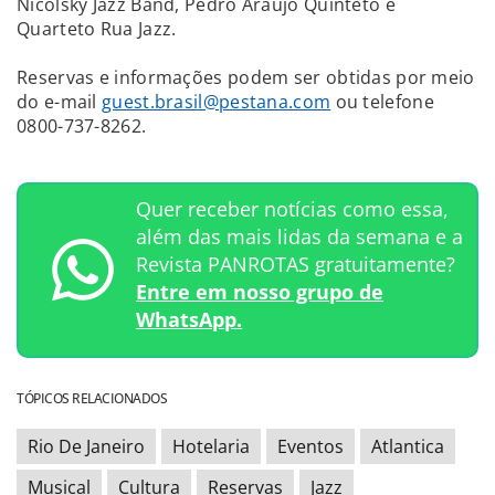
Nicolsky Jazz Band, Pedro Araújo Quinteto e
Quarteto Rua Jazz.
Reservas e informações podem ser obtidas por meio
do e-mail
guest.brasil@pestana.com
ou telefone
0800-737-8262.
Quer receber notícias como essa,
além das mais lidas da semana e a
Revista PANROTAS gratuitamente?
Entre em nosso grupo de
WhatsApp.
TÓPICOS RELACIONADOS
Rio De Janeiro
Hotelaria
Eventos
Atlantica
Musical
Cultura
Reservas
Jazz