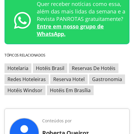
Quer receber notícias como essa,
além das mais lidas da semana e a
Revista PANROTAS gratuitamente?
Entre em nosso grupo de
WhatsApp.
TÓPICOS RELACIONADOS
Hotelaria
Hotéis Brasil
Reservas De Hotéis
Redes Hoteleiras
Reserva Hotel
Gastronomia
Hotéis Windsor
Hotéis Em Brasília
Conteúdos por
Roberta Queiroz