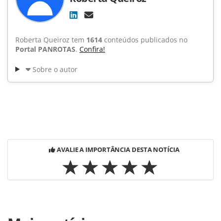
Roberta Queiroz tem
1614
conteúdos publicados no
Portal PANROTAS
.
Confira!
Sobre o autor
AVALIE A IMPORTÂNCIA DESTA NOTÍCIA
Para compartilhar esse conteúdo, por favor utilize o link
https://www.panrotas.com.br/noticia-