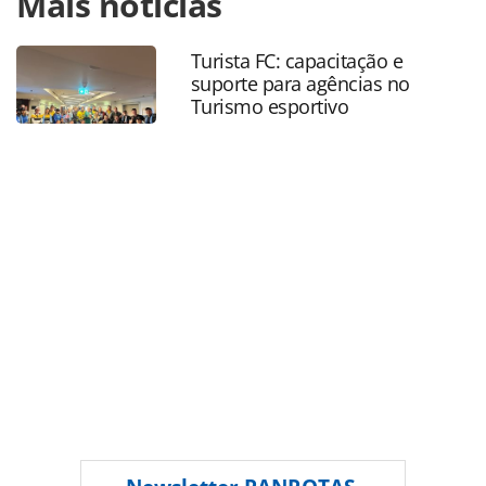
Mais notícias
turismo/hotelaria/2015/07/restaurante-do-windsor-plaza-
brasilia-aposta-em-prato-exclusivo_116664.html ou as
Turista FC: capacitação e
ferramentas oferecidas na página. Todo o conteúdo
suporte para agências no
produzido pela PANROTAS Editora é protegido pela
Turismo esportivo
legislação brasileira sobre direito autoral. Não reproduza o
conteúdo sem autorização da PANROTAS Editora
(copyright@panrotas.com.br).