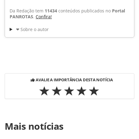
Da Redação tem
11434
conteúdos publicados no
Portal
PANROTAS
.
Confira!
Sobre o autor
AVALIE A IMPORTÂNCIA DESTA NOTÍCIA
Para compartilhar esse conteúdo, por favor utilize o link
Mais notícias
https://www.panrotas.com.br/noticia-
turismo/hotelaria/2015/09/palace-resorts-expande-
amenidades-awe-inclusive_118284.html ou as ferramentas