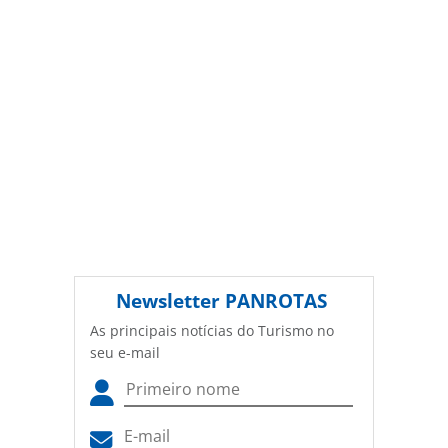
oferecidas na página. Todo o conteúdo produzido pela
PANROTAS Editora é protegido pela legislação brasileira
sobre direito autoral. Não reproduza o conteúdo sem
autorização da PANROTAS Editora
(copyright@panrotas.com.br).
Newsletter
PANROTAS
As principais notícias do Turismo no
seu e-mail