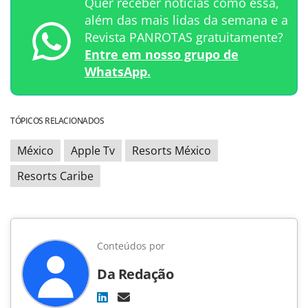
Quer receber notícias como essa,
além das mais lidas da semana e a
Revista PANROTAS gratuitamente?
Entre em nosso grupo de
WhatsApp.
TÓPICOS RELACIONADOS
México
Apple Tv
Resorts México
Resorts Caribe
Conteúdos por
Da Redação