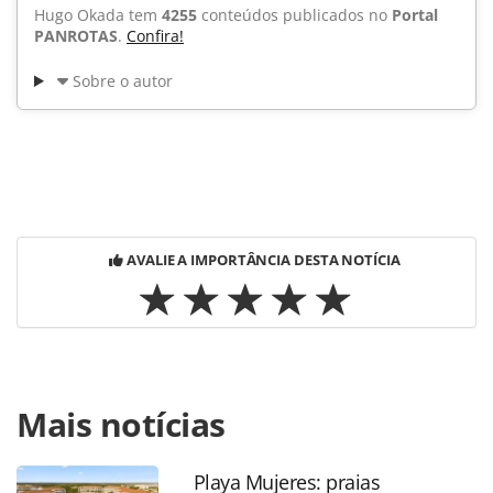
Hugo Okada tem
4255
conteúdos publicados no
Portal
PANROTAS
.
Confira!
Sobre o autor
AVALIE A IMPORTÂNCIA DESTA NOTÍCIA
Para compartilhar esse conteúdo, por favor utilize o link
Mais notícias
https://www.panrotas.com.br/noticia-
turismo/hotelaria/2015/09/youth-career-initiative-forma-
nova-turma-no-intercontinental-sp_118878.html ou as
Playa Mujeres: praias
ferramentas oferecidas na página. Todo o conteúdo