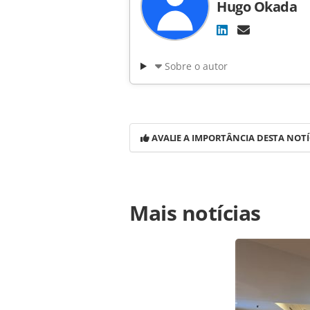
Hugo Okada
Sobre o autor
AVALIE A IMPORTÂNCIA DESTA NOTÍ
Para compartilhar esse conteúdo, por 
Mais notícias
https://www.panrotas.com.br/noticia
melhores-marcas-da-hotelaria-nos-e
página. Todo o conteúdo produzido 
brasileira sobre direito autoral. N
PANROTAS Editora (copyright@panro