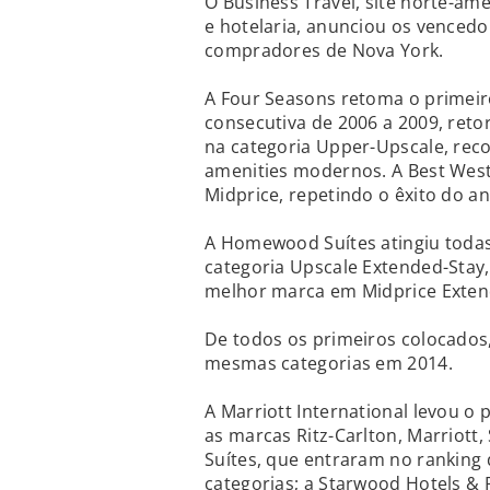
O Business Travel, site norte-a
e hotelaria, anunciou os venced
compradores de Nova York.
A Four Seasons retoma o primeir
consecutiva de 2006 a 2009, ret
na categoria Upper-Upscale, rec
amenities modernos. A Best Wes
Midprice, repetindo o êxito do a
A Homewood Suítes atingiu todas
categoria Upscale Extended-Stay,
melhor marca em Midprice Exten
De todos os primeiros colocado
mesmas categorias em 2014.
A Marriott International levou 
as marcas Ritz-Carlton, Marriott,
Suítes, que entraram no ranking 
categorias; a Starwood Hotels & 