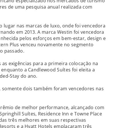
mericano especializado nos mercados de turismo
ores de uma pesquisa anual realizada com
o lugar nas marcas de luxo, onde foi vencedora
ornando em 2013. A marca Westin foi vencedora
onhecida pelos esforços em bem-estar, design e
tern Plus venceu novamente no segmento
no passado.
 as exigências para a primeira colocação na
 enquanto a Candlewood Suítes foi eleita a
ded-Stay do ano.
s, somente dois também foram vencedores nas
o prêmio de melhor performance, alcançado com
 Springhill Suítes, Residence Inn e Towne Place
das três melhores em suas respectivas
Resorts e a Hyatt Hotels emplacaram três