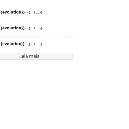
{{evolution}}
{{TITLE}}
{{evolution}}
{{TITLE}}
{{evolution}}
{{TITLE}}
Leia mais