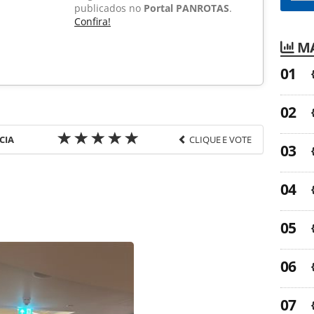
publicados no
Portal PANROTAS
.
Confira!
MA
CIA
CLIQUE E VOTE
favor utilize o link
-turismo/hotelaria/2015/10/pesquisa-revela-as-
ua_119839.html ou as ferramentas oferecidas na
pela PANROTAS Editora é protegido pela legislação
ão reproduza o conteúdo sem autorização da
tas.com.br).